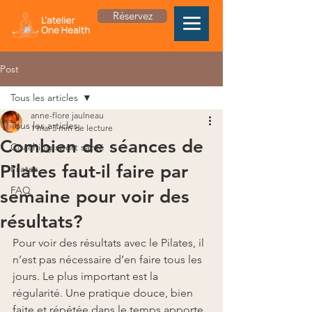
Réservez
Post
Tous les articles
anne-flore jaulneau
Tous les articles
1 mai
3 min de lecture
Combien de séances de
Coaching sport santé
Pilates faut-il faire par
Pilates
FAQ
semaine pour voir des
résultats?
Pour voir des résultats avec le Pilates, il 
n’est pas nécessaire d’en faire tous les 
jours. Le plus important est la 
régularité. Une pratique douce, bien 
faite et répétée dans le temps apporte 