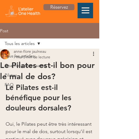
Réservez
Post
Tous les articles
anne-flore jaulneau
Tous les articles
7 mai
3 min de lecture
Le Pilates est-il bon pour
Coaching sport santé
le mal de dos?
Pilates
FAQ
Le Pilates est-il 
bénéfique pour les 
douleurs dorsales?
Oui, le Pilates peut être très intéressant 
pour le mal de dos, surtout lorsqu’il est 
pratiqué avec douceur, précision et 