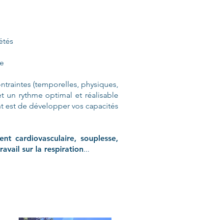
étés
le
ontraintes (temporelles, physiques,
et un rythme optimal et réalisable
nt est de développer vos capacités
nt cardiovasculaire, souplesse,
vail sur la respiration
...​