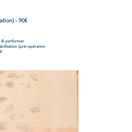
tion) - 90€
f & performer
ilitation (pré-opération
f