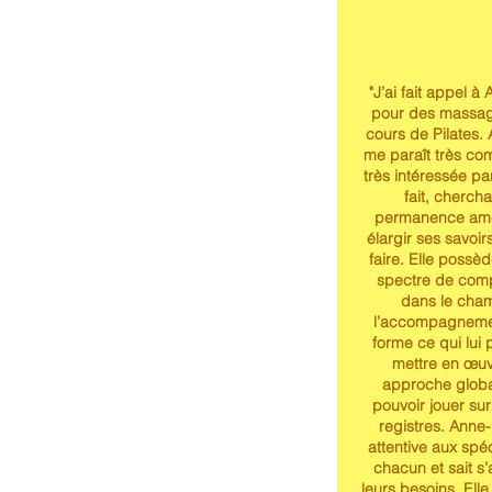
"J’ai fait appel à
pour des massag
cours de Pilates.
me paraît très co
très intéressée pa
fait, cherch
permanence amé
élargir ses savoirs
faire. Elle possè
spectre de com
dans le cha
l’accompagneme
forme ce qui lui
mettre en œu
approche globa
pouvoir jouer sur
registres. Anne-
attentive aux spéc
chacun et sait s
leurs besoins. Elle 