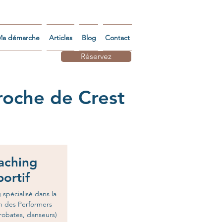
Ma démarche
Articles
Blog
Contact
Réservez
roche de Crest
aching
portif
spécialisé dans la
n des Performers
crobates, danseurs)