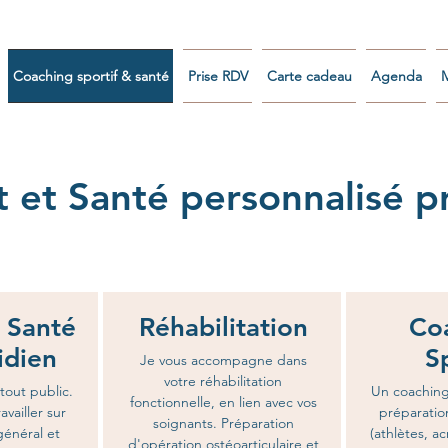
Coaching sportif & santé
Prise RDV
Carte cadeau
Agenda
 et Santé personnalisé p
 Santé
Réhabilitation
Co
idien
S
Je vous accompagne dans
votre réhabilitation
tout public.
Un coaching 
fonctionnelle, en lien avec vos
availler sur
préparatio
soignants. Préparation
général et
(athlètes, a
d'opération ostéoarticulaire et