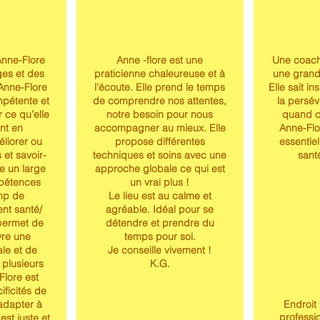
 Anne-Flore
Anne -flore est une
Une coach 
es et des
praticienne chaleureuse et à
une grand
 Anne-Flore
l’écoute. Elle prend le temps
Elle sait in
mpétente et
de comprendre nos attentes,
la persév
r ce qu’elle
notre besoin pour nous
quand c
ant en
accompagner au mieux. Elle
Anne-Flo
liorer ou
propose différentes
essentie
 et savoir-
techniques et soins avec une
santé
de un large
approche globale ce qui est
pétences
un vrai plus !
mp de
Le lieu est au calme et
nt santé/
agréable. Idéal pour se
 permet de
détendre et prendre du
vre une
temps pour soi.
le et de
Je conseille vivement !
 plusieurs
K.G.
Flore est
ificités de
’adapter à
Endroit 
professio
est juste et