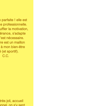
parfaite ! elle est
e professionnelle.
suffler la motivation,
érance, s'adapte
'est nécessaire.
re est un maillon
l à mon bien-être
 (et sportif).
C.C.
très joli, accueil
nnel, on s'y sent