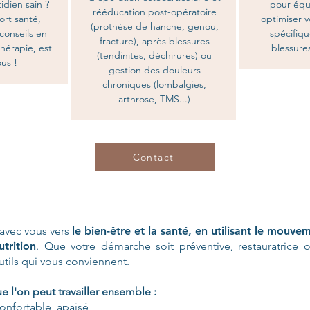
idien sain ?
pour équi
rééducation post-opératoire
rt santé,
optimiser 
(prothèse de hanche, genou,
onseils en
spécifiqu
fracture), après blessures
thérapie, est
blessure
(tendinites, déchirures) ou
ous !
gestion des douleurs
chroniques (lombalgies,
arthrose, TMS...)
Contact
avec vous vers
le bien-être et la santé, en utilisant le mouvem
trition
. Que votre démarche soit préventive, restauratrice
utils qui vous conviennent.
 l'on peut travailler ensemble :
confortable, apaisé