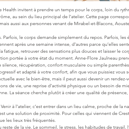
 Health invitent à prendre un temps pour le corps, loin du rythm
rôme, au sein du lieu principal de l’atelier. Cette page corresp
e, mais aussi aux personnes venant de Mirabel-et-Blacons, Aouste
. Parfois, le corps demande simplement du repos. Parfois, les é
iennent après une semaine intense, d’autres parce qu’elles sent
a fatigue, retrouver des sensations plus douces et laisser le co
tion portée à votre état du moment. Anne-Flore Jaulneau pren
e silence, récupération, confort musculaire ou simple parenth
gressif et adapté à votre confort, afin que vous puissiez vous s
tuelle avec le bien-être, mais il peut aussi devenir un rendez-
ns de vie, une reprise d’activité physique ou un besoin de mieu
 La séance cherche plutôt à créer une qualité de présence, une
 Venir à l’atelier, c’est entrer dans un lieu calme, proche de la
t une solution de proximité. Pour celles qui viennent de Crest, 
e les lieux très fréquentés.
te de la vie. Le sommeil, le stress, les habitudes de travail, l’a