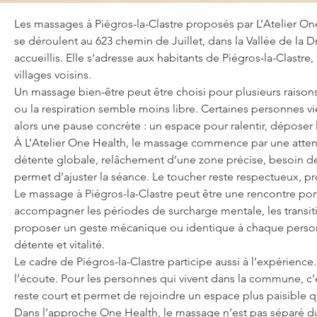
Les massages à Piégros-la-Clastre proposés par L’Atelier One
se déroulent au 623 chemin de Juillet, dans la Vallée de la D
accueillis. Elle s’adresse aux habitants de Piégros-la-Clastr
villages voisins.
Un massage bien-être peut être choisi pour plusieurs raisons
ou la respiration semble moins libre. Certaines personnes v
alors une pause concrète : un espace pour ralentir, déposer l
À L’Atelier One Health, le massage commence par une atten
détente globale, relâchement d’une zone précise, besoin d
permet d’ajuster la séance. Le toucher reste respectueux, pro
Le massage à Piégros-la-Clastre peut être une rencontre ponc
accompagner les périodes de surcharge mentale, les transitio
proposer un geste mécanique ou identique à chaque personne.
détente et vitalité.
Le cadre de Piégros-la-Clastre participe aussi à l’expérience.
l’écoute. Pour les personnes qui vivent dans la commune, c’es
reste court et permet de rejoindre un espace plus paisible qu
Dans l’approche One Health, le massage n’est pas séparé du res