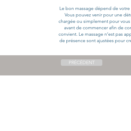
Le bon massage dépend de votre ét
Vous pouvez venir pour une déte
chargée ou simplement pour vous o
avant de commencer afin de comp
convient. Le massage n’est pas app
de présence sont ajustées pour cré
PRÉCÉDENT
Me contacter
623 chemin de juillet