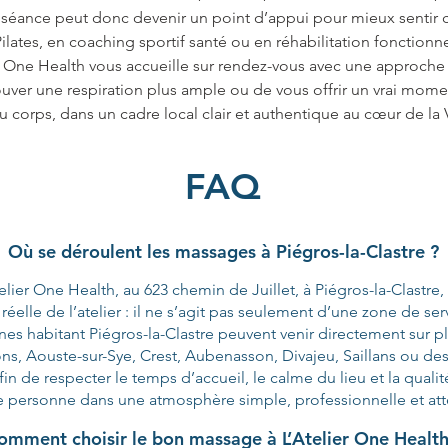
 séance peut donc devenir un point d’appui pour mieux sentir ce
ates, en coaching sportif santé ou en réhabilitation fonctionne
er One Health vous accueille sur rendez-vous avec une approche
rouver une respiration plus ample ou de vous offrir un vrai mom
 corps, dans un cadre local clair et authentique au cœur de la 
FAQ
Où se déroulent les massages à Piégros-la-Clastre ?
lier One Health, au 623 chemin de Juillet, à Piégros-la-Clastre,
réelle de l’atelier : il ne s’agit pas seulement d’une zone de ser
es habitant Piégros-la-Clastre peuvent venir directement sur place
ons, Aouste-sur-Sye, Crest, Aubenasson, Divajeu, Saillans ou 
in de respecter le temps d’accueil, le calme du lieu et la qua
 personne dans une atmosphère simple, professionnelle et atte
omment choisir le bon massage à L’Atelier One Health