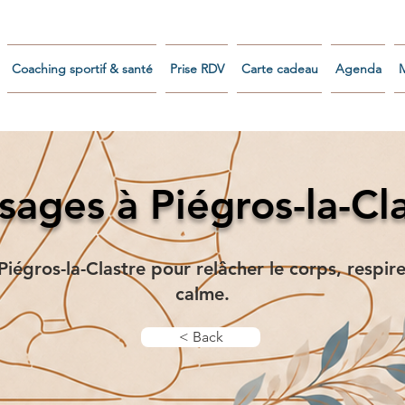
Coaching sportif & santé
Prise RDV
Carte cadeau
Agenda
ages à Piégros-la-Cl
iégros-la-Clastre pour relâcher le corps, respire
calme.
< Back