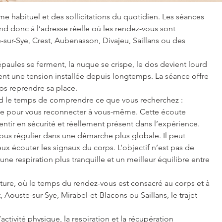
e habituel et des sollicitations du quotidien. Les séances 
ond donc à l’adresse réelle où les rendez-vous sont 
-sur-Sye, Crest, Aubenasson, Divajeu, Saillans ou des 
paules se ferment, la nuque se crispe, le dos devient lourd 
ent une tension installée depuis longtemps. La séance offre 
rps reprendre sa place.
d le temps de comprendre ce que vous recherchez : 
èse pour vous reconnecter à vous-même. Cette écoute 
entir en sécurité et réellement présent dans l’expérience.
vous régulier dans une démarche plus globale. Il peut 
x écouter les signaux du corps. L’objectif n’est pas de 
 respiration plus tranquille et un meilleur équilibre entre 
 nature, où le temps du rendez-vous est consacré au corps et à 
Aouste-sur-Sye, Mirabel-et-Blacons ou Saillans, le trajet 
ctivité physique, la respiration et la récupération 