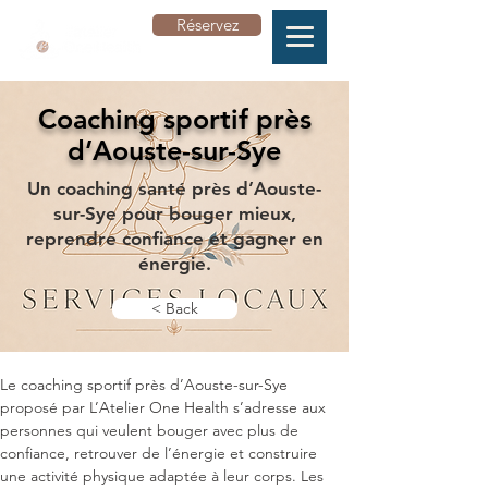
Réservez
Coaching sportif près
d’Aouste-sur-Sye
Un coaching santé près d’Aouste-
sur-Sye pour bouger mieux,
reprendre confiance et gagner en
énergie.
< Back
Le coaching sportif près d’Aouste-sur-Sye 
proposé par L’Atelier One Health s’adresse aux 
personnes qui veulent bouger avec plus de 
confiance, retrouver de l’énergie et construire 
une activité physique adaptée à leur corps. Les 