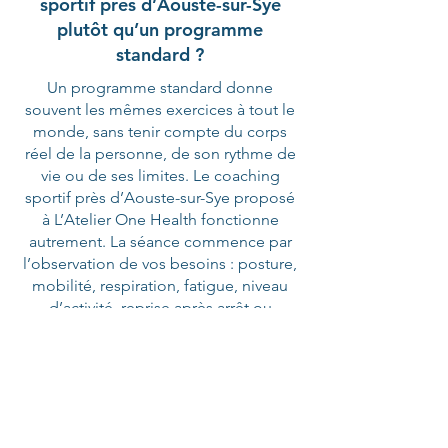
sportif près d’Aouste-sur-Sye
plutôt qu’un programme
standard ?
Un programme standard donne
souvent les mêmes exercices à tout le
monde, sans tenir compte du corps
réel de la personne, de son rythme de
vie ou de ses limites. Le coaching
sportif près d’Aouste-sur-Sye proposé
à L’Atelier One Health fonctionne
autrement. La séance commence par
l’observation de vos besoins : posture,
mobilité, respiration, fatigue, niveau
d’activité, reprise après arrêt ou
objectif de mieux-être. À partir de là,
Anne-Flore Jaulneau construit un
accompagnement concret et réaliste,
avec des exercices accessibles, des
ajustements précis et une progression
que vous pouvez comprendre.