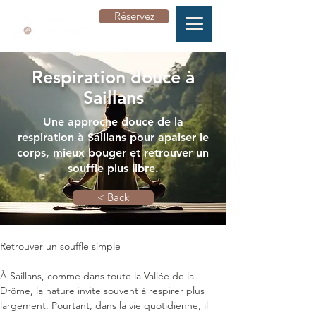
Réservez
Respiration douce à
Saillans
Une approche douce de la
respiration à Saillans pour apaiser le
corps, mieux bouger et retrouver un
souffle plus libre.
< Back
Retrouver un souffle simple

À Saillans, comme dans toute la Vallée de la 
Drôme, la nature invite souvent à respirer plus 
largement. Pourtant, dans la vie quotidienne, il 