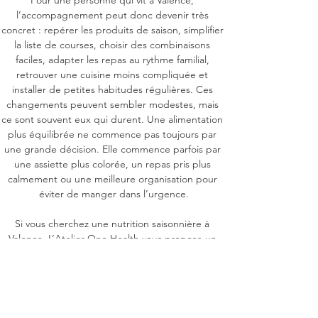
Pour une personne qui vit à Valence, 
l’accompagnement peut donc devenir très 
concret : repérer les produits de saison, simplifier 
la liste de courses, choisir des combinaisons 
faciles, adapter les repas au rythme familial, 
retrouver une cuisine moins compliquée et 
installer de petites habitudes régulières. Ces 
changements peuvent sembler modestes, mais 
ce sont souvent eux qui durent. Une alimentation 
plus équilibrée ne commence pas toujours par 
une grande décision. Elle commence parfois par 
une assiette plus colorée, un repas pris plus 
calmement ou une meilleure organisation pour 
éviter de manger dans l’urgence.

Si vous cherchez une nutrition saisonnière à 
Valence, L’Atelier One Health vous propose un 
accompagnement doux, humain et sans 
culpabilité. Vous pouvez venir avec vos questions, 
vos blocages, vos envies de changement ou 
simplement le besoin de retrouver des repères. 
Ensemble, nous pouvons construire une 