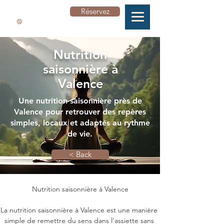
Réservez
Nutrition
saisonnière à
Valence
Une nutrition saisonnière près de
Valence pour retrouver des repères
simples, locaux et adaptés au rythme
de vie.
< Back
Nutrition saisonnière à Valence

La nutrition saisonnière à Valence est une manière 
simple de remettre du sens dans l’assiette sans 