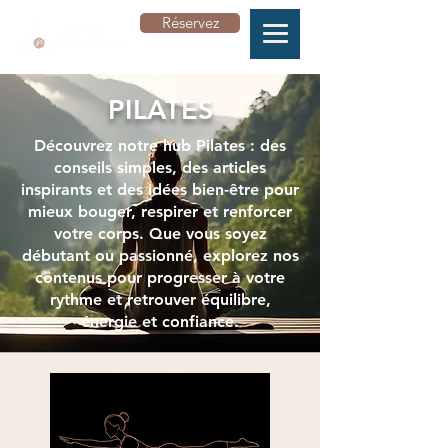
Réservez
PILATES
Découvrez notre hub Pilates : des
conseils simples, des articles
inspirants et des idées bien-être pour
mieux bouger, respirer et renforcer
votre corps. Que vous soyez
débutant ou passionné, explorez nos
contenus pour progresser à votre
rythme et retrouver équilibre,
énergie et confiance.