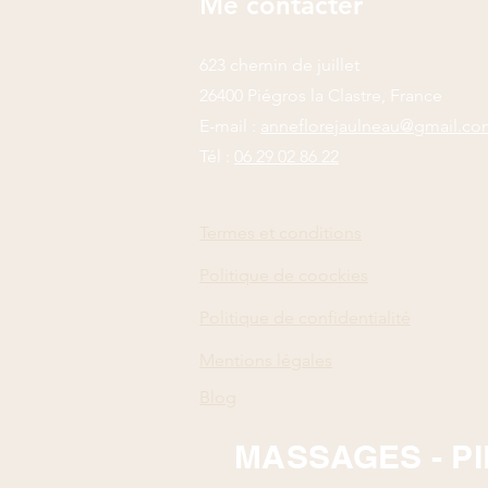
Me contacter
623 chemin de juillet
26400 Piégros la Clastre, France
E-mail :
anneflorejaulneau@gmail.co
Tél :
06 29 02 86 22
Termes et conditions
Politique de coockies
Politique de confidentialité
Mentions légales
Blog
MASSAGES - PI