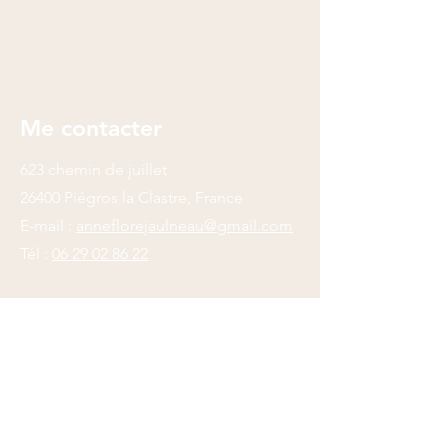
Me contacter
623 chemin de juillet
26400 Piégros la Clastre, France
E-mail :
anneflorejaulneau@gmail.com
Tél :
06 29 02 86 22