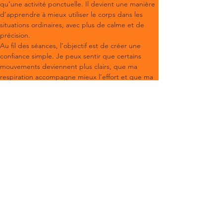
qu’une activité ponctuelle. Il devient une manière 
d’apprendre à mieux utiliser le corps dans les 
situations ordinaires, avec plus de calme et de 
précision.
Au fil des séances, l’objectif est de créer une 
confiance simple. Je peux sentir que certains 
mouvements deviennent plus clairs, que ma 
respiration accompagne mieux l’effort et que ma 
posture se corrige sans raideur. Cette évolution 
est souvent progressive, mais elle se remarque 
dans la vie réelle. C’est ce qui rend la pratique 
intéressante pour les personnes autour de Crest : 
elle reste douce, locale et utile. On ne travaille 
pas seulement pour faire une séance de Pilates. 
On travaille pour se sentir plus stable, plus mobile 
et plus présent dans son quotidien.
PRÉCÉDENT